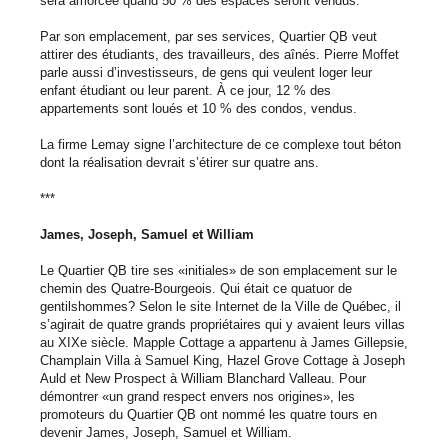
sera amorcée quand 50 % des espaces seront vendus.
Par son emplacement, par ses services, Quartier QB veut
attirer des étudiants, des travailleurs, des aînés. Pierre Moffet
parle aussi d’investisseurs, de gens qui veulent loger leur
enfant étudiant ou leur parent. À ce jour, 12 % des
appartements sont loués et 10 % des condos, vendus.
La firme Lemay signe l’architecture de ce complexe tout béton
dont la réalisation devrait s’étirer sur quatre ans.
***
James, Joseph, Samuel et William
Le Quartier QB tire ses «initiales» de son emplacement sur le
chemin des Quatre-Bourgeois. Qui était ce quatuor de
gentilshommes? Selon le site Internet de la Ville de Québec, il
s’agirait de quatre grands propriétaires qui y avaient leurs villas
au XIXe siècle. Mapple Cottage a appartenu à James Gillepsie,
Champlain Villa à Samuel King, Hazel Grove Cottage à Joseph
Auld et New Prospect à William Blanchard Valleau. Pour
démontrer «un grand respect envers nos origines», les
promoteurs du Quartier QB ont nommé les quatre tours en
devenir James, Joseph, Samuel et William.